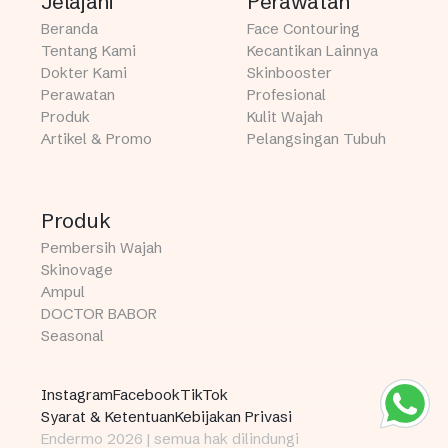
Jelajahi
Perawatan
Beranda
Face Contouring
Tentang Kami
Kecantikan Lainnya
Dokter Kami
Skinbooster
Perawatan
Profesional
Produk
Kulit Wajah
Artikel & Promo
Pelangsingan Tubuh
Produk
Pembersih Wajah
Skinovage
Ampul
DOCTOR BABOR
Seasonal
Instagram
Facebook
TikTok
Syarat & Ketentuan
Kebijakan Privasi
Endermo 2026 | semua hak dilindungi