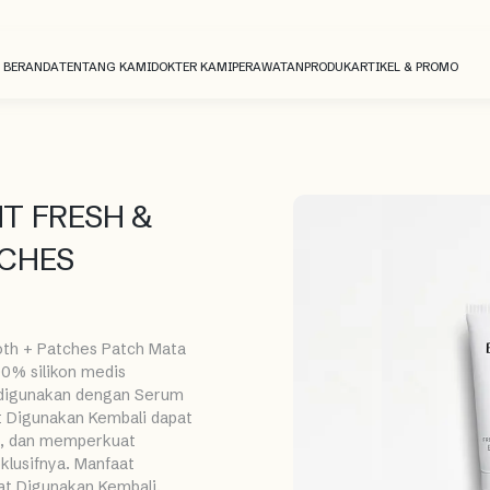
BERANDA
TENTANG KAMI
DOKTER KAMI
PERAWATAN
PRODUK
ARTIKEL & PROMO
T FRESH &
TCHES
th + Patches Patch Mata
00% silikon medis
 digunakan dengan Serum
t Digunakan Kembali dapat
ua, dan memperkuat
lusifnya. Manfaat
at Digunakan Kembali,