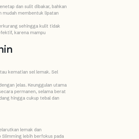
netap dan sulit dibakar, bahkan
ebih mudah membentuk lipatan
rkurang sehingga kulit tidak
 efektif, karena mampu
hin
tau kematian sel lemak. Sel
 dengan jelas. Keunggulan utama
 secara permanen, selama berat
edang hingga cukup tebal dan
larutkan lemak dan
 Slimming lebih berfokus pada