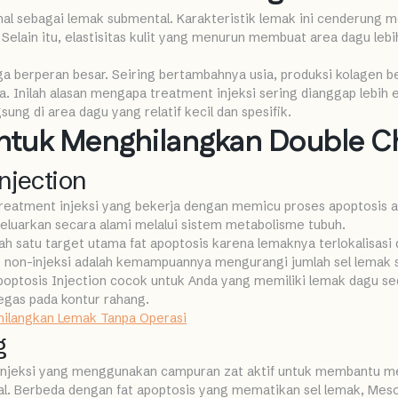
al sebagai lemak submental. Karakteristik lemak ini cenderung me
. Selain itu, elastisitas kulit yang menurun membuat area dagu l
a berperan besar. Seiring bertambahnya usia, produksi kolagen be
a. Inilah alasan mengapa treatment injeksi sering dianggap lebih
ng di area dagu yang relatif kecil dan spesifik.
ntuk Menghilangkan Double C
Injection
reatment injeksi yang bekerja dengan memicu proses apoptosis a
keluarkan secara alami melalui sistem metabolisme tubuh.
ah satu target utama fat apoptosis karena lemaknya terlokalisasi
e non-injeksi adalah kemampuannya mengurangi jumlah sel lemak
Apoptosis Injection cocok untuk Anda yang memiliki lemak dagu s
tegas pada kontur rahang.
ilangkan Lemak Tanpa Operasi
g
njeksi yang menggunakan campuran zat aktif untuk membantu me
l. Berbeda dengan fat apoptosis yang mematikan sel lemak, Meso