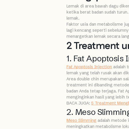
Lemak di area bawah dagu diken
ketika berat badan sudah turun
lemak.
Faktor usia dan metabolisme jug
lagi kencang seperti sebelumny
menargetkan lemak secara langsu
2 Treatment u
1. Fat Apoptosis 
Fat Apoptosis Injection
adalah t
lemak yang telah rusak akan di
Area double chin merupakan sal
treatment ini dibanding metod
badan Anda tetap terjaga. Fat 
menginginkan hasil yang lebih 
BACA JUGA:
5 Treatment Mengh
2. Meso Slimmin
Meso Slimming
adalah metode i
meningkatkan metabolisme loka