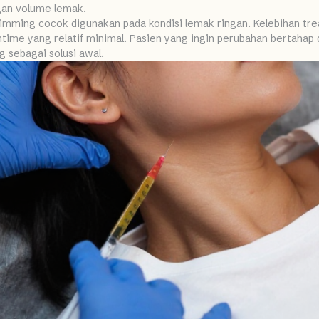
gan volume lemak.
limming cocok digunakan pada kondisi lemak ringan. Kelebihan tre
me yang relatif minimal. Pasien yang ingin perubahan bertahap da
 sebagai solusi awal.