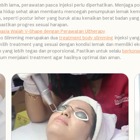
lebih lama, perawatan pasca injeksi perlu diperhatikan. Menjaga 
a hidup sehat akan membantu mencegah penumpukan lemak kemba
seperti postur leher yang buruk atau kenaikan berat badan yang dr
astikan progres sesuai harapan.
hasia Wajah V-Shape dengan Perawatan Ultherapy
eso Slimming merupakan dua
treatment body slimming
injeksi yang
ilih treatment yang sesuai dengan kondisi lemak dan memiliki eks
yang lebih tegas dan proporsional. Pastikan untuk selalu
berkonsu
um menjalani treatment agar hasilnya optimal dan aman.