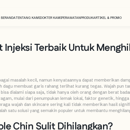
BERANDA
TENTANG KAMI
DOKTER KAMI
PERAWATAN
PRODUK
ARTIKEL & PROMO
t Injeksi Terbaik Untuk Mengh
ebagai masalah kecil, namun kenyataannya dapat memberikan dam
agu membuat garis rahang terlihat kurang tegas. Wajah pun tamp
i bisa dialami siapa saja, tidak hanya oleh orang dengan berat bada
gam, mulai dari penumpukan lemak lokal, faktor genetik, hingga p
raga wajah dan skincare sering kali tidak memberikan hasil signif
 salah satu solusi yang semakin populer untuk membantu menghilan
e Chin Sulit Dihilangkan?