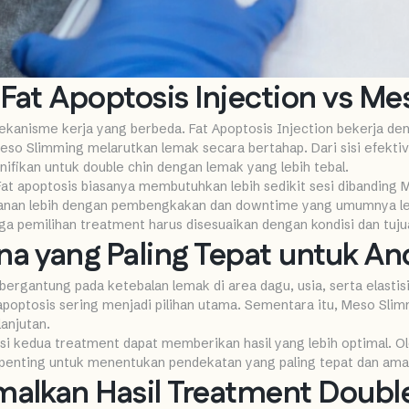
Fat Apoptosis Injection vs M
ekanisme kerja yang berbeda. Fat Apoptosis Injection bekerja d
o Slimming melarutkan lemak secara bertahap. Dari sisi efektivi
nifikan untuk double chin dengan lemak yang lebih tebal.
 Fat apoptosis biasanya membutuhkan lebih sedikit sesi dibandin
an lebih dengan pembengkakan dan downtime yang umumnya lebih
ga pemilihan treatment harus disesuaikan dengan kondisi dan tuju
a yang Paling Tepat untuk An
rgantung pada ketebalan lemak di area dagu, usia, serta elastisi
apoptosis sering menjadi pilihan utama. Sementara itu, Meso Slim
anjutan.
i kedua treatment dapat memberikan hasil yang lebih optimal. Ole
penting untuk menentukan pendekatan yang paling tepat dan aman
alkan Hasil Treatment Doubl